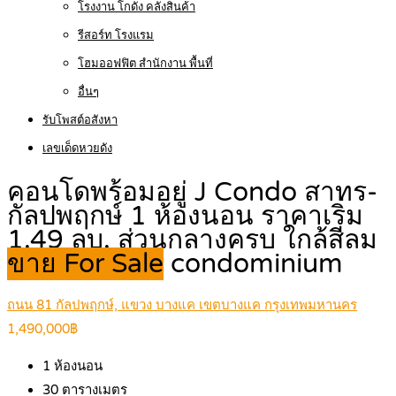
โรงงาน โกดัง คลังสินค้า
รีสอร์ท โรงแรม
โฮมออฟฟิต สำนักงาน พื้นที่
อื่นๆ
รับโพสต์อสังหา
เลขเด็ดหวยดัง
คอนโดพร้อมอยู่ J Condo สาทร-
กัลปพฤกษ์ 1 ห้องนอน ราคาเริ่ม
1.49 ลบ. ส่วนกลางครบ ใกล้สีลม
ขาย For Sale
condominium
ถนน 81 กัลปพฤกษ์, แขวง บางแค เขตบางแค กรุงเทพมหานคร
1,490,000฿
1
ห้องนอน
30
ตารางเมตร