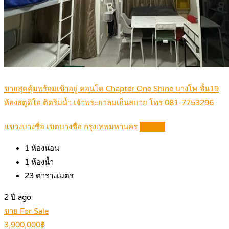
ขายสุดคุ้มพร้อมเข้าอยู่ คอนโด Chapter One Shine บางโพ ชั้น19
ห้องสตูดิโอ ติดริมน้ำ เจ้าพระยาลมเย็นสบาย โทร 081-7753296
แขวงบางซื่อ เขตบางซื่อ กรุงเทพมหานคร
Details
1
ห้องนอน
1
ห้องน้ำ
23
ตารางเมตร
2 ปี ago
ขาย For Sale
3,900,000฿