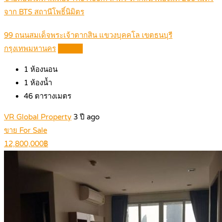
จาก BTS สถานีโพธิ์นิมิตร
99 ถนนสมเด็จพระเจ้าตากสิน แขวงบุคคโล เขตธนบุรี
กรุงเทพมหานคร
Details
1
ห้องนอน
1
ห้องน้ำ
46
ตารางเมตร
VR Global Property
3 ปี ago
ขาย For Sale
12,800,000฿