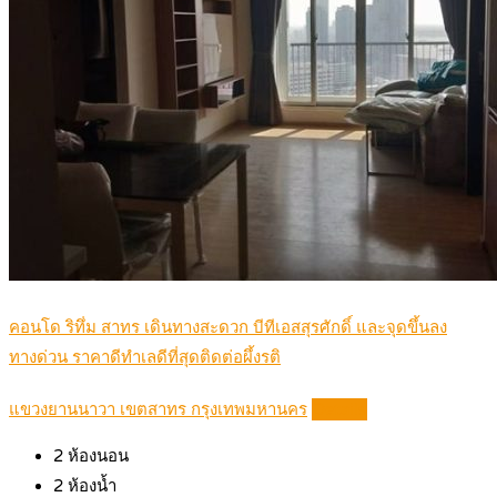
คอนโด ริทึ่ม สาทร เดินทางสะดวก บีทีเอสสุรศักดิ์ และจุดขึ้นลง
ทางด่วน ราคาดีทำเลดีที่สุดติดต่อผึ้งรติ
แขวงยานนาวา เขตสาทร กรุงเทพมหานคร
Details
2
ห้องนอน
2
ห้องน้ำ