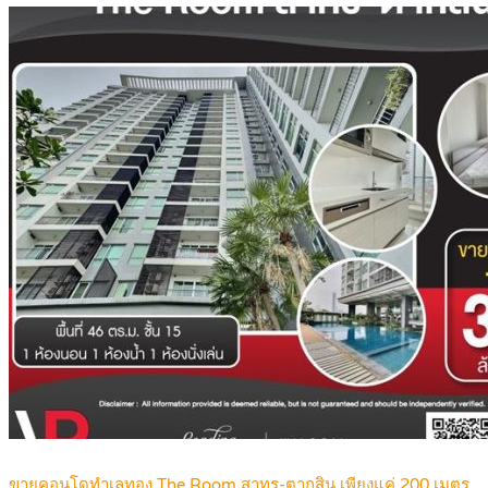
ขายคอนโดทำเลทอง The Room สาทร-ตากสิน เพียงแค่ 200 เมตร