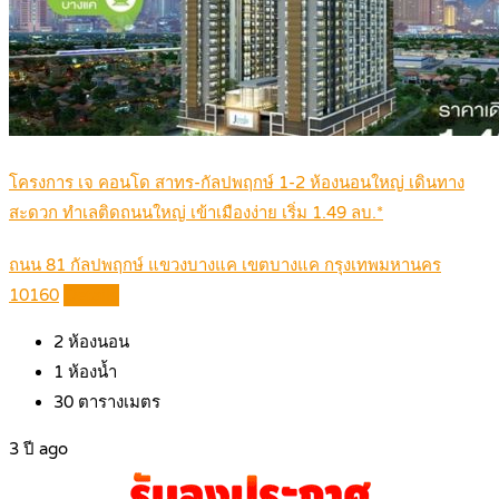
โครงการ เจ คอนโด สาทร-กัลปพฤกษ์ 1-2 ห้องนอนใหญ่ เดินทาง
สะดวก ทำเลติดถนนใหญ่ เข้าเมืองง่าย เริ่ม 1.49 ลบ.*
ถนน 81 กัลปพฤกษ์ แขวงบางแค เขตบางแค กรุงเทพมหานคร
10160
Details
2
ห้องนอน
1
ห้องน้ำ
30
ตารางเมตร
3 ปี ago