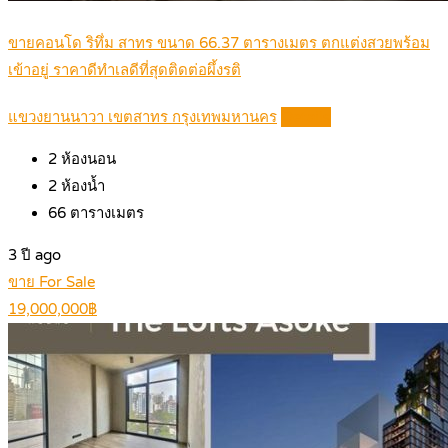
ขายคอนโด ริทึ่ม สาทร ขนาด 66.37 ตารางเมตร ตกแต่งสวยพร้อม
เข้าอยู่ ราคาดีทำเลดีที่สุดติดต่อผึ้งรติ
แขวงยานนาวา เขตสาทร กรุงเทพมหานคร
Details
2
ห้องนอน
2
ห้องน้ำ
66
ตารางเมตร
3 ปี ago
ขาย For Sale
19,000,000฿