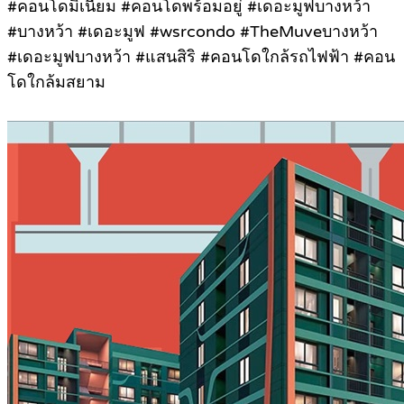
#คอนโดมิเนียม #คอนโดพร้อมอยู่ #เดอะมูฟบางหว้า
#บางหว้า #เดอะมูฟ #wsrcondo #TheMuveบางหว้า
#เดอะมูฟบางหว้า #แสนสิริ #คอนโดใกล้รถไฟฟ้า #คอน
โดใกล้มสยาม