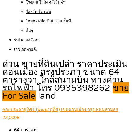
โรงงาน โกดัง คลังสินค้า
รีสอร์ท โรงแรม
โฮมออฟฟิต สำนักงาน พื้นที่
อื่นๆ
รับโพสต์อสังหา
เลขเด็ดหวยดัง
ด่วน ขายที่ดินเปล่า ราคาประเมิน
ดอนเมือง สรงประภา ขนาด 64
ตารางวา ใกล้สนามบิน ทางด่วน
รถไฟฟ้า โทร 0935398262
ขาย
For Sale
land
ซอยประชาอุทิศ1 (พัฒนาอุทิศ) เขตดอนเมือง กรุงเทพมหานคร
22,000฿
64
ตารางวา