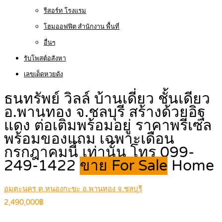
รีสอร์ท โรงแรม
โฮมออฟฟิต สำนักงาน พื้นที่
อื่นๆ
รับโพสต์อสังหา
เลขเด็ดหวยดัง
ธนทรัพย์ วิลล์ บ้านเดี่ยว ชั้นเดียว
อ.พานทอง จ.ชลบุรี สร้างด้วยอิฐ
แดง ต่อเติมพร้อมอยู่ ราคาพรีเซล
พร้อมของแถม เฉพาะเดือน
กรกฎาคมนี้ เท่านั้น โทร 099-
249-1422
ขาย For Sale
Home
อมตะนคร ต.หนองกะขะ อ.พานทอง จ.ชลบุรี
2,490,000฿