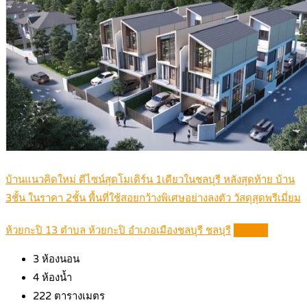
บ้านแนวคิดใหม่ ดีไซน์สุดโมเดิร์น 1เดียวในชลบุรี หลังสุดท้าย บ้าน
3ชั้น ในราคา 2ชั้น พื้นที่ใช้สอยกว้างพิเศษอย่างลงตัว วัสดุสุดพรีเมี่ยม
ห้วยกะปิ 13 ตำบล ห้วยกะปิ อำเภอเมืองชลบุรี ชลบุรี
Details
3
ห้องนอน
4
ห้องน้ำ
222
ตารางเมตร