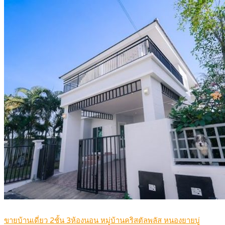
ขายบ้านเดี่ยว 2ชั้น 3ห้องนอน หมู่บ้านคริสตัลพลัส หนองยายบู่