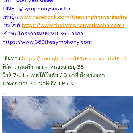
โทร : 064-796-6999
LINE : @symphonysriracha
เฟสบุ้ก
www.facebook.com/thesymphonysriracha
เวบไซต์
https://www.thesymphonysriracha.com/
เข้าชมโครงการเเบบ VR 360 องศา
https://www.360thesymphony.com
.
เส้นทาง
https://goo.gl/maps/tMyBiasqys6UZ8Ye6
พิกัด ถนนศรีราชา – หนองยายบู่ 38
ใกล้ 7-11 / เทสโก้โลตัส / 3 นาที ถึงทางออก
มอเตอร์เวย์ / 5 นาที ถึง J Park
.