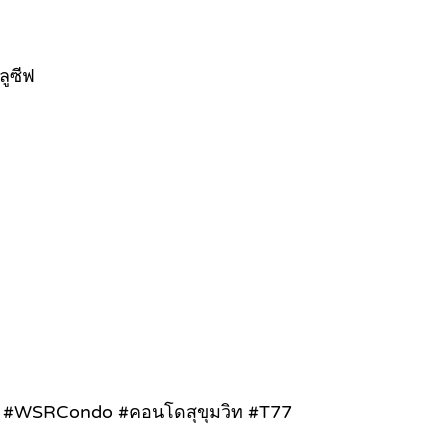
ลูซีฟ
ด้ #WSRCondo #คอนโดสุขุมวิท #T77