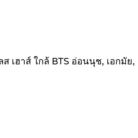
ส เฮาส์ ใกล้ BTS อ่อนนุช, เอกมัย,