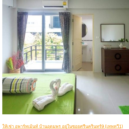
ให้เช่า อพาร์ทเม้นท์ บ้านอุดมพร อยู่ในซอยศรีนครินทร์9 (เทพทวี1)