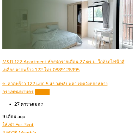
M&R 122 Apartment ห้องพักรายเดือน 27 ตร.ม. ใกล้รถไฟฟ้าสี
เหลือง ลาดพร้าว 122 โทร 0889128995
ซ. ลาดพร้าว 122 แยก 5 แขวงพลับพลา เขตวังทองหลาง
กรุงเทพมหานคร
Details
27
ตารางเมตร
9 เดือน ago
ให้เช่า For Rent
4,500฿
Monthly