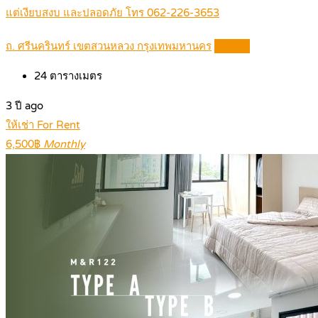
แต่เงียบสงบ และปลอดภัย โทร 062-226-3653
ถ. ศรีนครินทร์ เขตสวนหลวง กรุงเทพมหานคร
Details
24
ตารางเมตร
3 ปี ago
ให้เช่า For Rent
6,500฿
Monthly