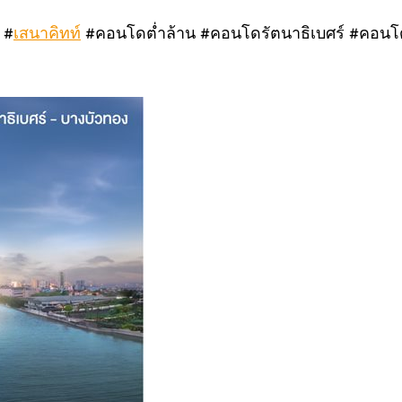
#
เสนาคิทท์
#คอนโดต่ำล้าน #คอนโดรัตนาธิเบศร์ #คอน