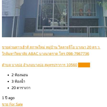
ขายด่วนทาวเฮ้าส์ สภาพใหม่ หมู่บ้าน วิลลาจจิโอ บางนา 20 ตร.ว.
ใกล้มหาวิทยาลัย ABAC บางนาตราด โทร 098-7967736
ตำบล บางบ่อ อำเภอบางบ่อ สมุทรปราการ 10560
Details
2
ห้องนอน
3
ห้องน้ำ
20
ตารางวา
1 ปี ago
ขาย For Sale