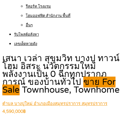
รีสอร์ท โรงแรม
โฮมออฟฟิต สำนักงาน พื้นที่
อื่นๆ
รับโพสต์อสังหา
เลขเด็ดหวยดัง
เสนา เวล่า สุขุมวิท บางปู ทาวน์
โฮม อิสระ นวัตกรรมใหม่
พลังงานเป็น 0 ฉีกทุกปรากฎ
การณ์ ของบ้านทั่วไป
ขาย For
Sale
Townhouse, Townhome
ตำบล บางปูใหม่ อำเภอเมืองสมุทรปราการ สมุทรปราการ
4,590,000฿