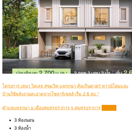
โครงการ เสนา วิลเลจ สุขุมวิท-แพรกษา คุ้มเกินดาด!! ทาวน์โฮมและ
บ้านใช้พลังงานสะอาดจากโซลาร์เซลล์ เริ่ม 2.6 ลบ.*
ตำบลแพรกษา อ.เมืองสมุทรปราการ จ.สมุทรปราการ
Details
3
ห้องนอน
3
ห้องน้ำ