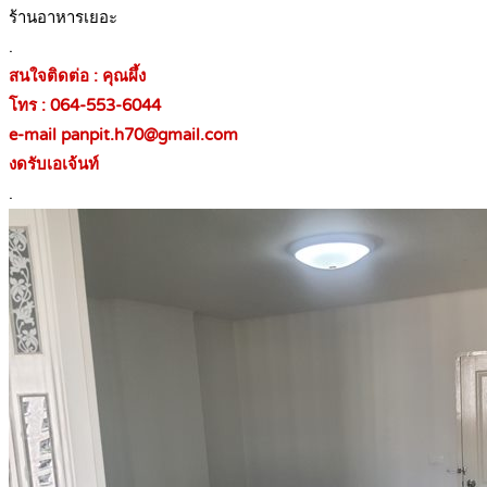
ร้านอาหารเยอะ
.
สนใจติดต่อ : คุณผึ้ง
โทร : 064-553-6044
e-mail panpit.h70@gmail.com
งดรับเอเจ้นท์
.