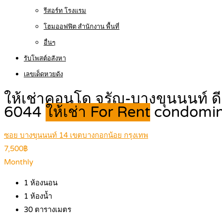
รีสอร์ท โรงแรม
โฮมออฟฟิต สำนักงาน พื้นที่
อื่นๆ
รับโพสต์อสังหา
เลขเด็ดหวยดัง
ให้เช่าคอนโด จรัญ-บางขุนนนท์ ดี
6044
ให้เช่า For Rent
condomi
ซอย บางขุนนนท์ 14 เขตบางกอกน้อย กรุงเทพ
7,500฿
Monthly
1
ห้องนอน
1
ห้องน้ำ
30
ตารางเมตร