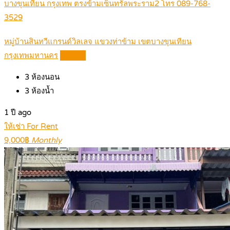
บางขุนเทียน กรุงเทพ ตรงข้ามเซ็นทรัลพระราม2 โทร 089-768-
3529
หมู่บ้านสินทวีแกรนด์วิลเลจ แขวงท่าข้าม เขตบางขุนเทียน
กรุงเทพมหานคร
Details
3
ห้องนอน
3
ห้องน้ำ
1 ปี ago
ให้เช่า For Rent
9,000฿
Monthly