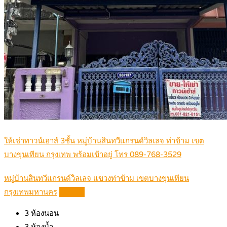
ให้เช่าทาวน์เฮาส์ 3ชั้น หมู่บ้านสินทวีแกรนด์วิลเลจ ท่าข้าม เขต
บางขุนเทียน กรุงเทพ พร้อมเข้าอยู่ โทร 089-768-3529
หมู่บ้านสินทวีแกรนด์วิลเลจ แขวงท่าข้าม เขตบางขุนเทียน
กรุงเทพมหานคร
Details
3
ห้องนอน
3
ห้องน้ำ