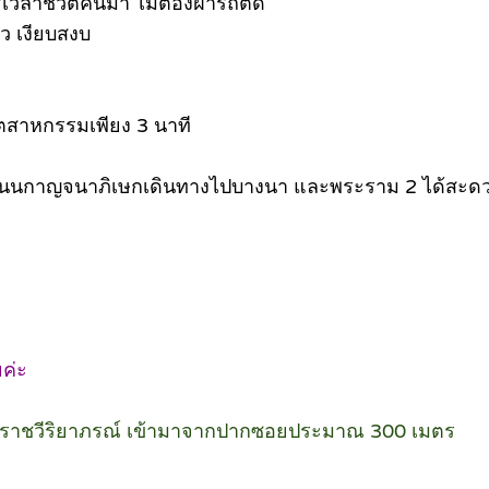
วลาชีวิตคืนมา ไม่ต้องฝ่ารถติด
ว เงียบสงบ
ตสาหกรรมเพียง 3 นาที
ถนนกาญจนาภิเษกเดินทางไปบางนา และพระราม 2 ได้สะด
ยค่ะ
ระราชวีริยาภรณ์ เข้ามาจากปากซอยประมาณ 300 เมตร