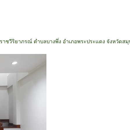
ะราชวีริยาภรณ์ ตำบลบางพึ่ง อำเภอพระประแดง จังหวัดส