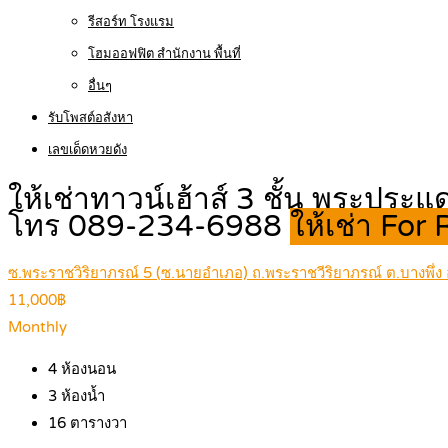
รีสอร์ท โรงแรม
โฮมออฟฟิต สำนักงาน พื้นที่
อื่นๆ
รับโพสต์อสังหา
เลขเด็ดหวยดัง
ให้เช่าทาวน์เฮ้าส์ 3 ชั้น พระ
โทร 089-234-6988
ให้เช่า For
ซ.พระราชวิริยาภรณ์ 5 (ซ.นายอำเภอ) ถ.พระราชวีริยาภรณ์ ต.บางพึ
11,000฿
Monthly
4
ห้องนอน
3
ห้องน้ำ
16
ตารางวา