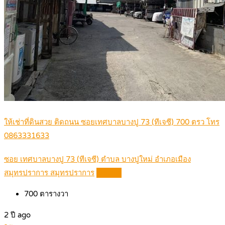
ให้เช่าที่ดินสวย ติดถนน ซอยเทศบาลบางปู 73 (ทีเจซี) 700 ตรว โทร
0863331633
ซอย เทศบาลบางปู 73 (ทีเจซี) ตำบล บางปูใหม่ อำเภอเมือง
สมุทรปราการ สมุทรปราการ
Details
700
ตารางวา
2 ปี ago