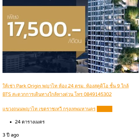
ให้เช่า Park Origin พญาไท ห้อง 24 ตรม. ห้องสตูดิโอ ชั้น 9 ใกล้
BTS สะดวกการเดินทางใกล้ทางด่วน โทร 0849145302
แขวงถนนพญาไท เขตราชเทวี กรุงเทพมหานคร
Details
24
ตารางเมตร
3 ปี ago