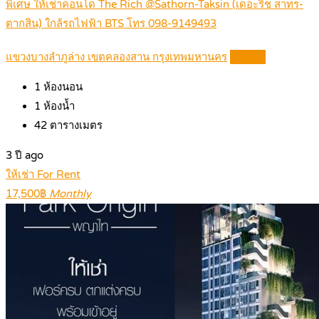
พิเศษ ให้เช่าคอนโด The Rich @Sathorn-Taksin (เดอะริช สาทร-
ตากสิน) ใกล้รถไฟฟ้า BTS โทร 098-9149493
แขวงบางลำภูล่าง เขตคลองสาน กรุงเทพมหานคร
Details
1
ห้องนอน
1
ห้องน้ำ
42
ตารางเมตร
3 ปี ago
ให้เช่า For Rent
17,500฿
Monthly