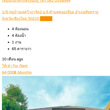
เฟอนิเจอร์ครบพร้อมอยู่ โทร 061-2538544
1/6 หมู่บ้านเลควิวปาร์ค2 ม.6 ตำบลหนองจ๊อม อำเภอสันทราย
จังหวัดเชียงใหม่ 50210
Details
4
ห้องนอน
4
ห้องน้ำ
1
งาน
65
ตารางวา
10 เดือน ago
ให้เช่า For Rent
64,000฿
Monthly