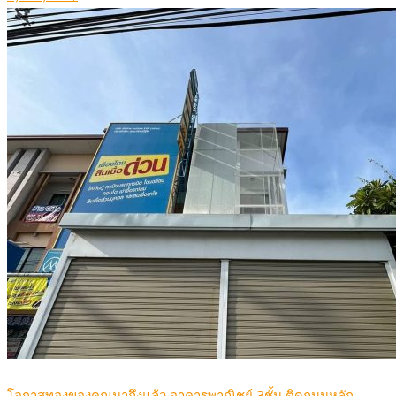
โอกาสทองของคุณมาถึงแล้ว อาคารพาณิชย์ 3ชั้น ติดถนนหลัก