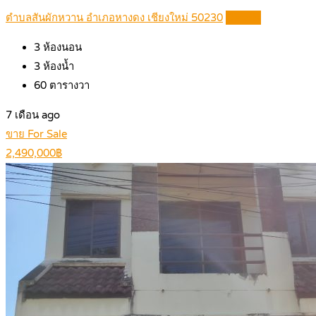
ตำบลสันผักหวาน อำเภอหางดง เชียงใหม่ 50230
Details
3
ห้องนอน
3
ห้องน้ำ
60
ตารางวา
7 เดือน ago
ขาย For Sale
2,490,000฿