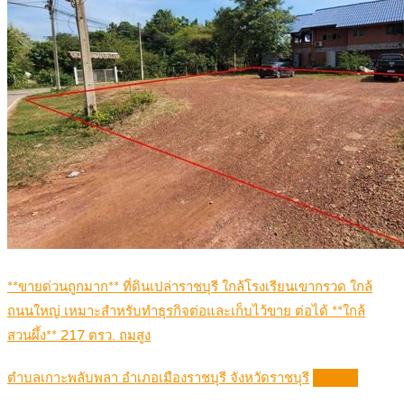
**ขายด่วนถูกมาก** ที่ดินเปล่าราชบุรี ใกล้โรงเรียนเขากรวด ใกล้
ถนนใหญ่ เหมาะสำหรับทำธุรกิจต่อและเก็บไว้ขาย ต่อได้ **ใกล้
สวนผึ้ง** 217 ตรว. ถมสูง
ตำบลเกาะพลับพลา อำเภอเมืองราชบุรี จังหวัดราชบุรี
Details