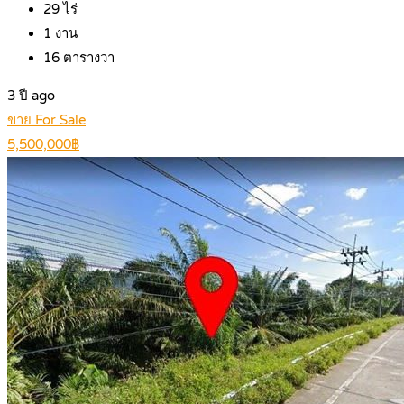
29
ไร่
1
งาน
16
ตารางวา
3 ปี ago
ขาย For Sale
5,500,000฿