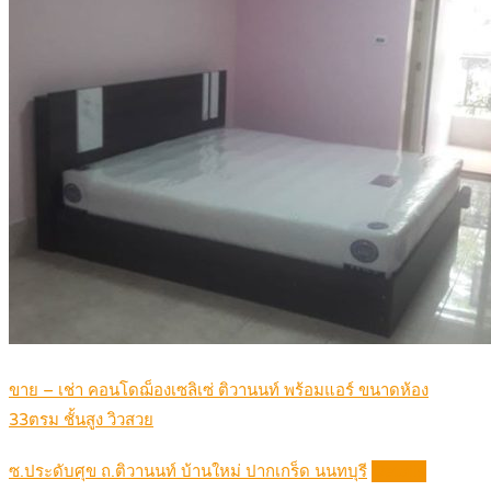
ขาย – เช่า คอนโดฌ็องเซลิเซ่ ติวานนท์ พร้อมแอร์ ขนาดห้อง
33ตรม ชั้นสูง วิวสวย
ซ.ประดับศุข ถ.ติวานนท์ บ้านใหม่ ปากเกร็ด นนทบุรี
Details