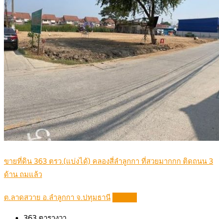
ขายที่ดิน 363 ตรว.(แบ่งได้) คลองสี่ลำลูกกา ที่สวยมากกก ติดถนน 3
ด้าน ถมแล้ว
ต.ลาดสวาย อ.ลำลูกกา จ.ปทุมธานี
Details
363
ตารางวา