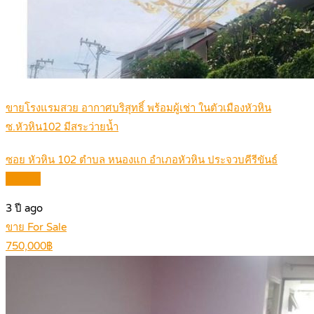
ขายโรงแรมสวย อากาศบริสุทธิ์ พร้อมผู้เช่า ในตัวเมืองหัวหิน
ซ.หัวหิน102 มีสระว่ายน้ำ
ซอย หัวหิน 102 ตำบล หนองแก อำเภอหัวหิน ประจวบคีรีขันธ์
Details
3 ปี ago
ขาย For Sale
750,000฿