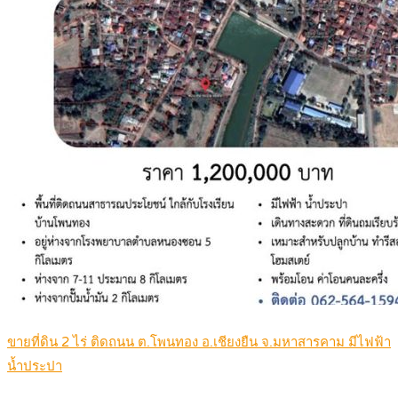
ขายที่ดิน 2 ไร่ ติดถนน ต.โพนทอง อ.เชียงยืน จ.มหาสารคาม มีไฟฟ้า
น้ำประปา